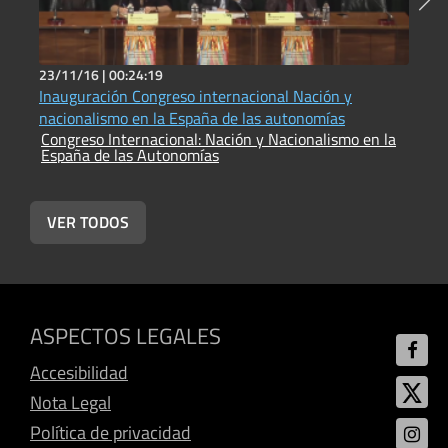
23/11/16 |
00:24:19
2
Inauguración Congreso internacional Nación y
E
C
nacionalismo en la España de las autonomías
E
Congreso Internacional: Nación y Nacionalismo en la
España de las Autonomías
VER TODOS
ASPECTOS LEGALES
Accesibilidad
Nota Legal
Política de privacidad