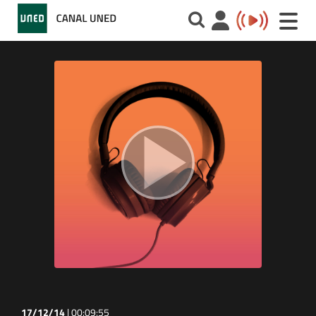
Toggle
naviga
17/12/14
|
00:09:55