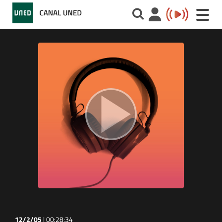
Toggle
naviga
12/2/05
|
00:28:34