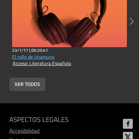
23/1/17 |
00:20:41
1
El rollo de Unamuno
E
Acceso: Literatura Española
A
VER TODOS
ASPECTOS LEGALES
Accesibilidad