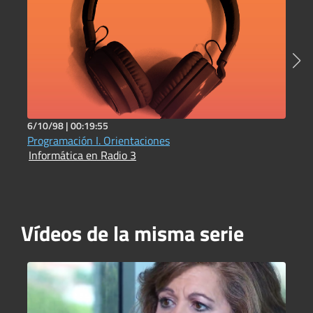
6/10/98 |
00:19:55
1
Programación I. Orientaciones
P
Informática en Radio 3
I
Vídeos de la misma serie