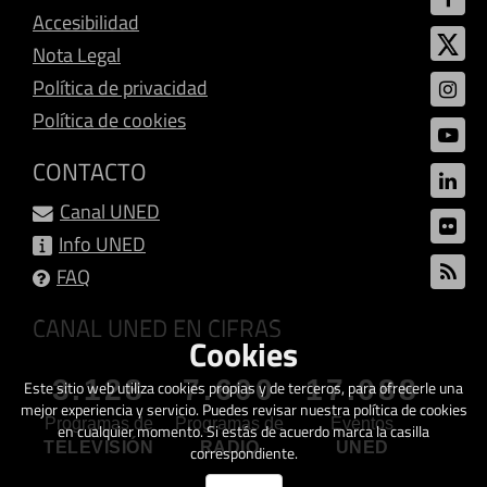
Accesibilidad
Nota Legal
Política de privacidad
Política de cookies
CONTACTO
Canal UNED
Info UNED
FAQ
CANAL UNED EN CIFRAS
Cookies
3.128
7.600
17.088
Este sitio web utiliza cookies propias y de terceros, para ofrecerle una
mejor experiencia y servicio. Puedes revisar nuestra política de cookies
Programas de
Programas de
Eventos
en cualquier momento. Si estás de acuerdo marca la casilla
TELEVISIÓN
RADIO
UNED
correspondiente.