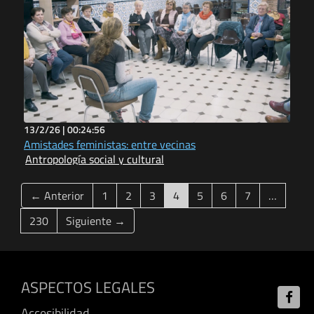
13/2/26 |
00:24:56
Amistades feministas: entre vecinas
Antropología social y cultural
(current)
← Anterior
1
2
3
4
5
6
7
…
230
Siguiente →
ASPECTOS LEGALES
Accesibilidad