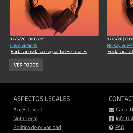
17/6/26 |
00:06:15
17/6/26 |
00:
Los olvidados
No soy vuest
Enclasadas: las desigualdades sociales
Enclasadas: 
VER TODOS
ASPECTOS LEGALES
CONTAC
Accesibilidad
Canal 
Nota Legal
Info U
Política de privacidad
FAQ