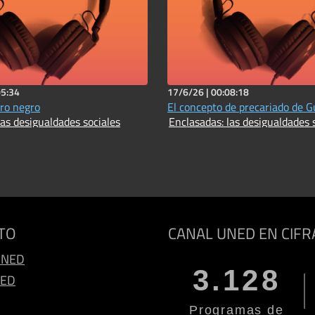
05:34
17/6/26 |
00:08:18
ro negro
El concepto de precariado de 
las desigualdades sociales
Enclasadas: las desigualdades 
TO
CANAL UNED EN CIFR
UNED
3.128
NED
Programas de