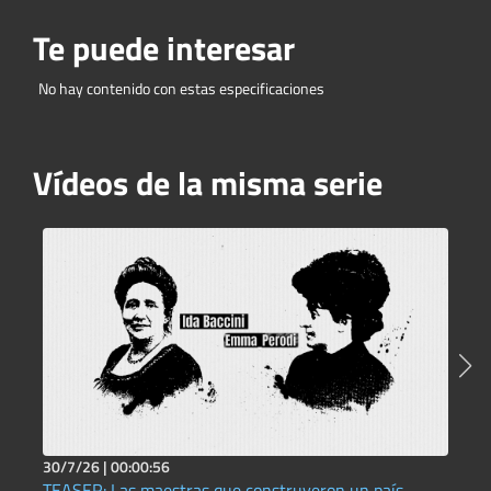
Te puede interesar
No hay contenido con estas especificaciones
Vídeos de la misma serie
30/7/26 |
00:00:56
2
TEASER: Las maestras que construyeron un país
T