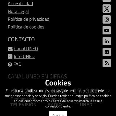
Accesibilidad
Nota Legal
Política de privacidad
Política de cookies
CONTACTO
Canal UNED
Info UNED
FAQ
CANAL UNED EN CIFRAS
Cookies
3.128
7.601
17.088
Este sitio web utiliza cookies propias y de terceros, para ofrecerle una
mejor experiencia y servicio. Puedes revisar nuestra política de cookies
Programas de
Programas de
Eventos
en cualquier momento. Si estás de acuerdo marca la casilla
TELEVISIÓN
RADIO
UNED
correspondiente.
Aceptar