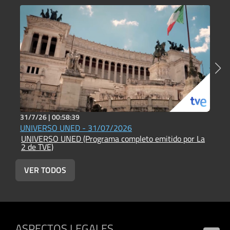
31/7/26 |
00:58:39
2
UNIVERSO UNED - 31/07/2026
U
UNIVERSO UNED (Programa completo emitido por La
U
2 de TVE)
2
VER TODOS
ASPECTOS LEGALES