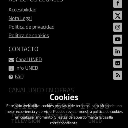
Accesibilidad
Nota Legal
Política de privacidad
Política de cookies
CONTACTO
Canal UNED
Info UNED
FAQ
CANAL UNED EN CIFRAS
Cookies
3.128
7.598
17.088
Este sitio web utiliza cookies propias y de terceros, para ofrecerle una
mejor experiencia y servicio. Puedes revisar nuestra política de cookies
Programas de
Programas de
Eventos
en cualquier momento. Si estás de acuerdo marca la casilla
TELEVISIÓN
RADIO
UNED
correspondiente.