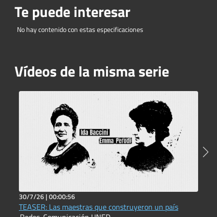
Te puede interesar
No hay contenido con estas especificaciones
Vídeos de la misma serie
30/7/26 |
00:00:56
2
TEASER: Las maestras que construyeron un país
T