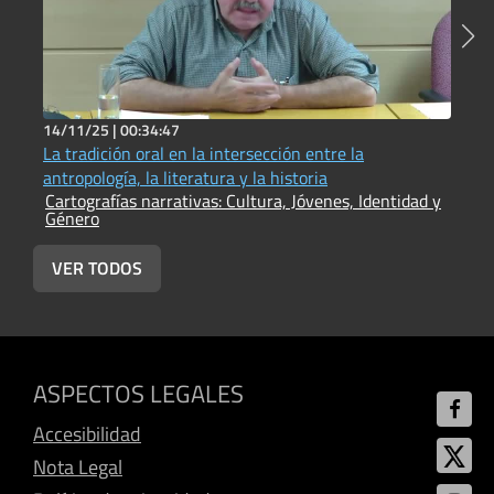
14/11/25 |
00:34:47
1
La tradición oral en la intersección entre la
B
antropología, la literatura y la historia
l
Cartografías narrativas: Cultura, Jóvenes, Identidad y
C
Género
G
VER TODOS
ASPECTOS LEGALES
Accesibilidad
Nota Legal