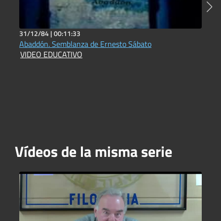
31/12/84 |
00:11:33
2
Abaddón. Semblanza de Ernesto Sábato
R
VIDEO EDUCATIVO
D
Vídeos de la misma serie