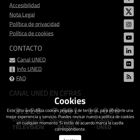
Accesibilidad
Nota Legal
Política de privacidad
Política de cookies
CONTACTO
Canal UNED
Info UNED
FAQ
CANAL UNED EN CIFRAS
Cookies
3.128
7.601
17.088
Este sitio web utiliza cookies propias y de terceros, para ofrecerle una
mejor experiencia y servicio. Puedes revisar nuestra política de cookies
Programas de
Programas de
Eventos
en cualquier momento. Si estás de acuerdo marca la casilla
TELEVISIÓN
RADIO
UNED
correspondiente.