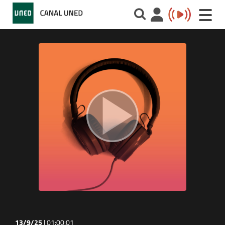
Toggle
naviga
13/9/25
|
01:00:01