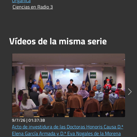
Orgánica
Ciencias en Radio 3
Vídeos de la misma serie
9/7/26 |
01:37:38
1
Acto de investidura de las Doctoras Honoris Causa D.ª
A
Elena García Armada y D.ª Eva Nogales de la Morena
2