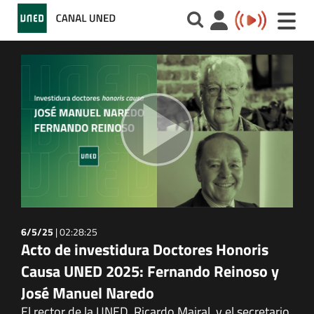
Toggle
naviga
6/5/25
|
02:28:25
Acto de investidura Doctores Honoris
Causa UNED 2025: Fernando Reinoso y
José Manuel Naredo
El rector de la UNED, Ricardo Mairal, y el secretario