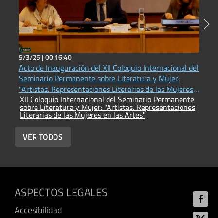
5/3/25 |
00:16:40
5
Acto de Inauguración del XII Coloquio Internacional del
M
Seminario Permanente sobre Literatura y Mujer:
p
X
"Artistas. Representaciones Literarias de las Mujeres
s
XII Coloquio Internacional del Seminario Permanente
en las Artes"
L
sobre Literatura y Mujer: "Artistas. Representaciones
Literarias de las Mujeres en las Artes"
VER TODOS
ASPECTOS LEGALES
Accesibilidad