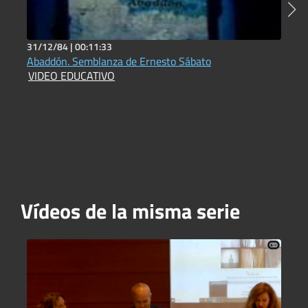
31/12/84 |
00:11:33
2
Abaddón. Semblanza de Ernesto Sábato
R
VIDEO EDUCATIVO
D
Vídeos de la misma serie