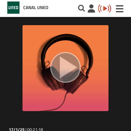
Toggle
naviga
17/1/25
|
00:21:18