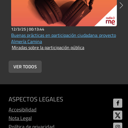
12/3/25 |
00:13:44
2
Buenas prácticas en participación ciudadana: proyecto
C
M
Almería Camina
Miradas sobre la participación pública
VER TODOS
ASPECTOS LEGALES
Accesibilidad
Nota Legal
Política de privacidad