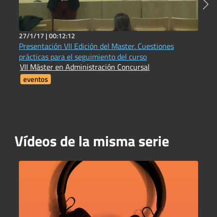
27/1/17 |
00:12:12
7
Presentación VII Edición del Master. Cuestiones
1
prácticas para el seguimiento del curso
I
VII Máster en Administración Concursal
i
F
eventos
Vídeos de la misma serie