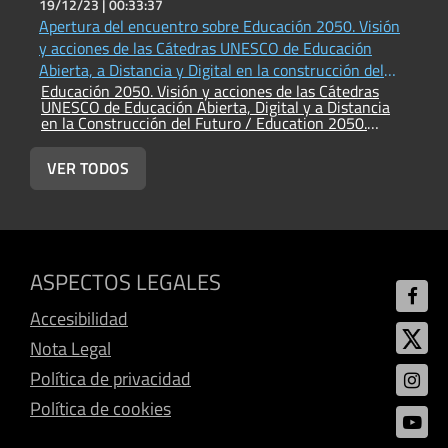
19/12/23 |
00:33:37
1
Apertura del encuentro sobre Educación 2050. Visión
C
E
y acciones de las Cátedras UNESCO de Educación
U
Abierta, a Distancia y Digital en la construcción del
e
Educación 2050. Visión y acciones de las Cátedras
futuro
V
UNESCO de Educación Abierta, Digital y a Distancia
en la Construcción del Futuro / Education 2050.
Vision and actions of the UNESCO Chairs
VER TODOS
ASPECTOS LEGALES
Accesibilidad
Nota Legal
Política de privacidad
Política de cookies