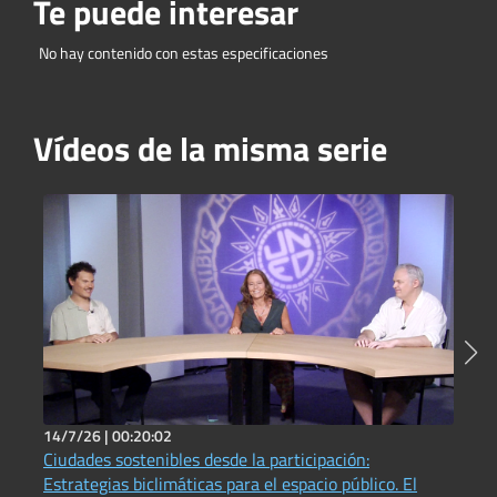
Te puede interesar
No hay contenido con estas especificaciones
Vídeos de la misma serie
14/7/26 |
00:20:02
2
Ciudades sostenibles desde la participación:
U
Estrategias biclimáticas para el espacio público. El
u