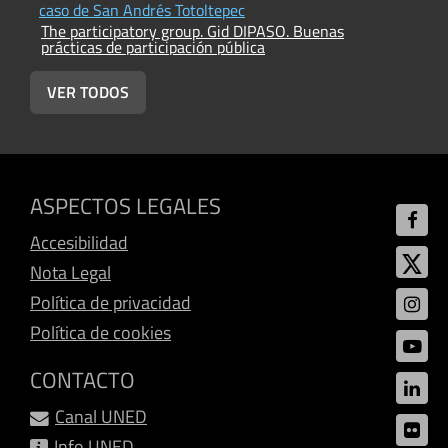
T
caso de San Andrés Totoltepec
p
The participatory group. Gid DIPASO. Buenas
prácticas de participación pública
VER TODOS
ASPECTOS LEGALES
Accesibilidad
Nota Legal
Política de privacidad
Política de cookies
CONTACTO
Canal UNED
Info UNED