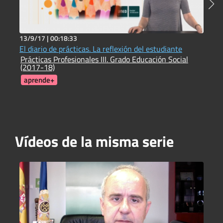
13/9/17 |
00:18:33
1
El diario de prácticas. La reflexión del estudiante
L
Prácticas Profesionales III. Grado Educación Social
P
(2017-18)
E
aprende+
Vídeos de la misma serie