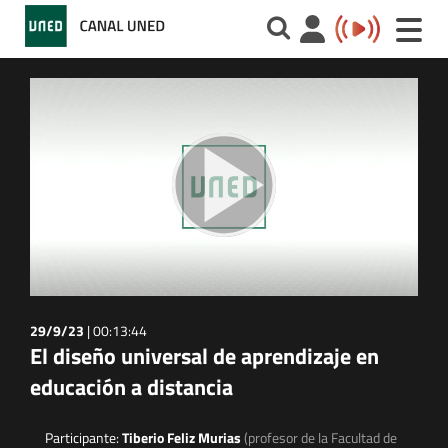
Toggle
naviga
29/9/23
|
00:13:44
El diseño universal de aprendizaje en
educación a distancia
Participante:
Tiberio Feliz Murias
(profesor de la Facultad de