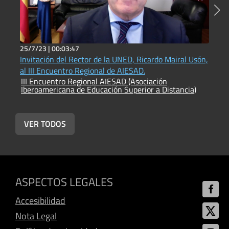
25/7/23 |
00:03:47
2
Invitación del Rector de la UNED, Ricardo Mairal Usón,
P
al III Encuentro Regional de AIESAD.
J
III Encuentro Regional AIESAD (Asociación
A
Iberoamericana de Educación Superior a Distancia)
I
I
VER TODOS
ASPECTOS LEGALES
Accesibilidad
Nota Legal