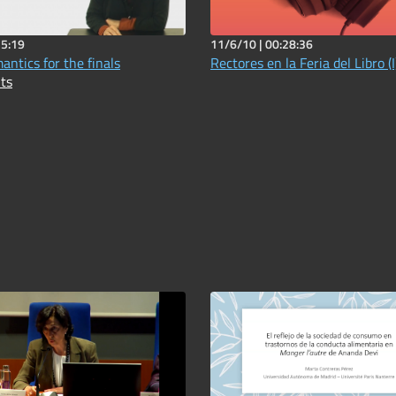
35:19
11/6/10 |
00:28:36
antics for the finals
Rectores en la Feria del Libro (I
nts