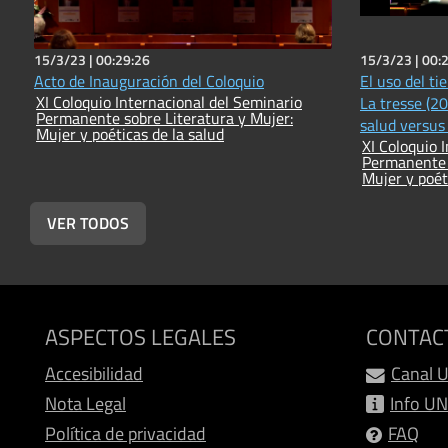
15/3/23 |
00:29:26
15/3/23 |
00:
Acto de Inauguración del Coloquio
El uso del ti
XI Coloquio Internacional del Seminario
La tresse (20
Permanente sobre Literatura y Mujer:
salud versu
Mujer y poéticas de la salud
XI Coloquio 
Permanente s
Mujer y poét
VER TODOS
ASPECTOS LEGALES
CONTAC
Accesibilidad
Canal 
Nota Legal
Info U
Política de privacidad
FAQ