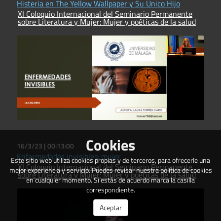
Histeria en The Yellow Wallpaper y Su Único Hijo
XI Coloquio Internacional del Seminario Permanente
sobre Literatura y Mujer: Mujer y poéticas de la salud
Cookies
16/3/23 |
00:13:00
Enfermedades invisibles: mujer
Este sitio web utiliza cookies propias y de terceros, para ofrecerle una
XI Coloquio Internacional del Seminario Permanente
mejor experiencia y servicio. Puedes revisar nuestra política de cookies
sobre Literatura y Mujer: Mujer y poéticas de la salud
en cualquier momento. Si estás de acuerdo marca la casilla
correspondiente.
Aceptar