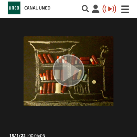
Toggle
naviga
15/1/22
|
00:04:06