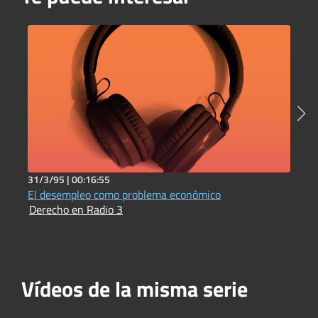
31/3/95 |
00:16:55
3
El desempleo como problema económico
L
Derecho en Radio 3
D
Vídeos de la misma serie