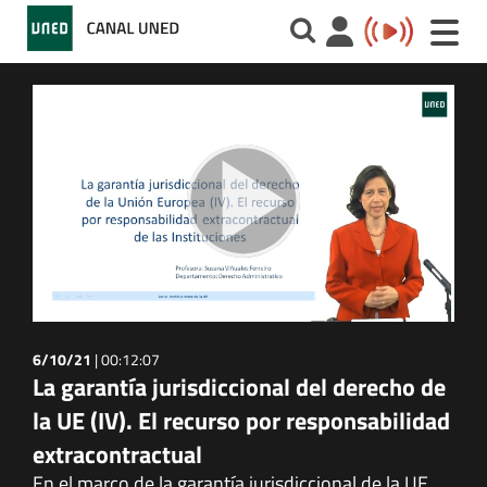
Toggle
naviga
6/10/21
|
00:12:07
La garantía jurisdiccional del derecho de
la UE (IV). El recurso por responsabilidad
extracontractual
En el marco de la garantía jurisdiccional de la UE,