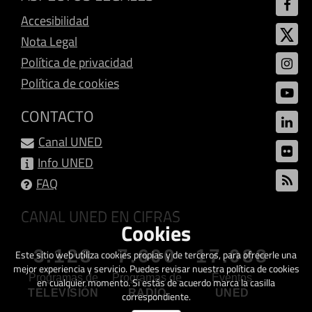
Accesibilidad
Nota Legal
Política de privacidad
Política de cookies
CONTACTO
Canal UNED
Info UNED
FAQ
CANAL UNED EN CIFRAS
Cookies
3.128
7.600
17.088
Este sitio web utiliza cookies propias y de terceros, para ofrecerle una
mejor experiencia y servicio. Puedes revisar nuestra política de cookies
Programas de
Programas de
Eventos
en cualquier momento. Si estás de acuerdo marca la casilla
TELEVISIÓN
RADIO
UNED
correspondiente.