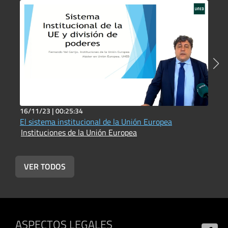
16/11/23 |
00:25:34
1
El sistema institucional de la Unión Europea
E
Instituciones de la Unión Europea
I
VER TODOS
ASPECTOS LEGALES