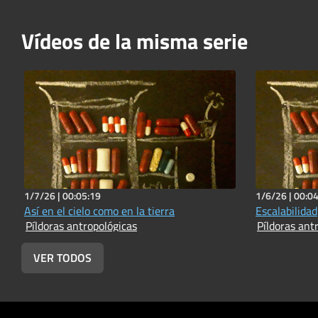
Vídeos de la misma serie
1/7/26 |
00:05:19
1/6/26 |
00:04
Así en el cielo como en la tierra
Escalabilidad
Píldoras antropológicas
Píldoras ant
VER TODOS