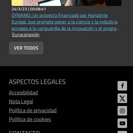
24/3/23 |
00:08:41
2
DYNAMO: Un proyecto financiado por Horizonte
P
Europa, que promete poner a la ciencia y la industria
(
E
europea a la vanguardia de la innovación y el progreso
Euroconexión
en materia de acústica física, fotónica e imágenes
(Universitat Jaume I - Vox UJI Radio))
VER TODOS
ASPECTOS LEGALES
Accesibilidad
Nota Legal
Política de privacidad
Política de cookies