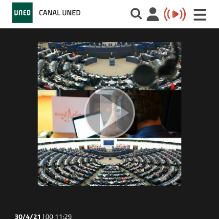
Toggle
naviga
30/4/21
|
00:11:29