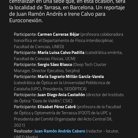
centralizan en una sede que, en esta ocasión, será
la localidad de Tarrasa, en Barcelona. Un reportaje
de Juan Ramón Andrés e Irene Calvo para
Euroconexión.
Participante:
Carmen Carreras Béjar
(profesora colaboradora
honorífica en el Departamento de Física Interdisciplinar,
Facultad de Ciencias, UNED)
Participante:
María Luisa Calvo Padilla
(catedrática emérita,
Facultad de Ciencias Físicas, UCM)
Participante:
Sergio Sáez Blasco
(Deep Tech Cluster
Manager, Director Ejecutivo, Secpho)
Participante:
María Sagrario Millán García-Varela
(catedrática de Óptica en la Universidad Politécnica de
Cataluña (UPC), Presidenta, SEDÓPTICA)
Participante:
Juan Diego Ania Castañón
(director del Instituto
de Óptica “Daza de Valdés”, CSIC)
Participante:
Elisabet Pérez Cabré
(profesora de la Facultad
de Óptica y Optometría de Terrassa (FOOT) de la UPC y
Presidenta del Comité Organizador del Acto Central DIL
2021)
Realizador:
Juan Ramón Andrés Cabero
(redactor - locutor,
UNED Media)