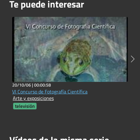
Te puede interesar
20/10/06 |
00:00:58
7
VI Concurso de Fotografía Científica
V
Arte y exposiciones
A
televisión
Vídeos de la misma serie