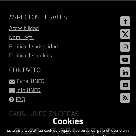
ASPECTOS LEGALES
Accesibilidad
Nota Legal
Política de privacidad
Política de cookies
CONTACTO
Canal UNED
Info UNED
FAQ
CANAL UNED EN CIFRAS
Cookies
3.128
7.624
17.121
Este sitio web utiliza cookies propias y de terceros, para ofrecerle una