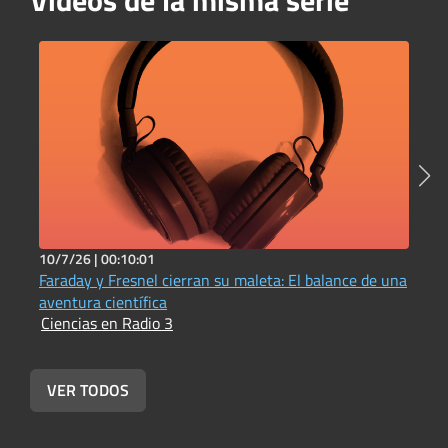
10/7/26 |
00:10:01
1
Faraday y Fresnel cierran su maleta: El balance de una
L
C
aventura científica
Ciencias en Radio 3
VER TODOS