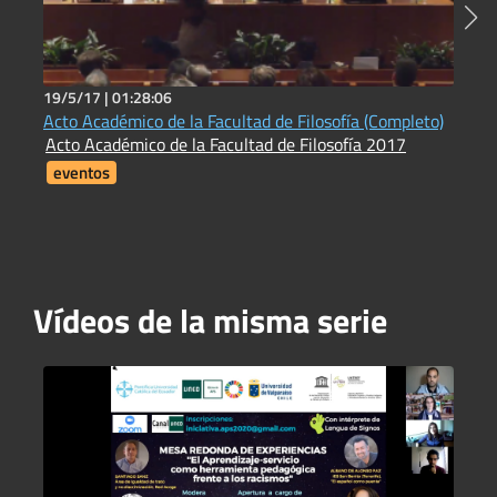
19/5/17 |
01:28:06
2
Acto Académico de la Facultad de Filosofía (Completo)
N
Acto Académico de la Facultad de Filosofía 2017
L
eventos
Vídeos de la misma serie