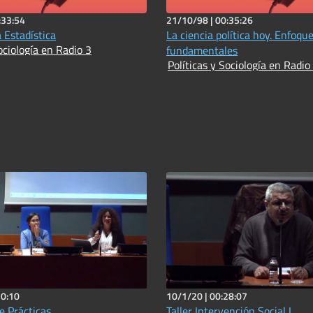
:33:54
21/10/98 |
00:35:26
a Estadística
La ciencia política hoy. Enfoque
ociología en Radio 3
fundamentales
Políticas y Sociología en Radio
30:10
10/1/20 |
00:28:07
e Prácticas
Taller Intervención Social I