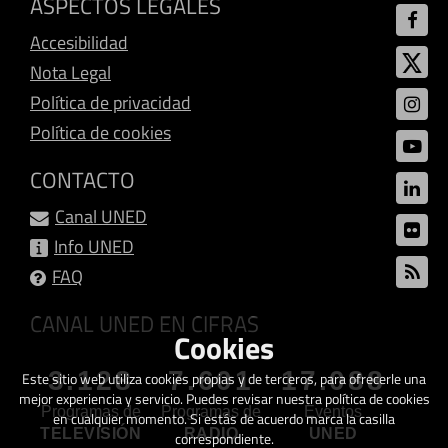
ASPECTOS LEGALES
Accesibilidad
Nota Legal
Política de privacidad
Política de cookies
CONTACTO
Canal UNED
Info UNED
FAQ
CANAL UNED EN CIFRAS
Cookies
3.128
7.601
17.088
Este sitio web utiliza cookies propias y de terceros, para ofrecerle una
mejor experiencia y servicio. Puedes revisar nuestra política de cookies
Programas de
Programas de
Eventos
en cualquier momento. Si estás de acuerdo marca la casilla
TELEVISIÓN
RADIO
UNED
correspondiente.