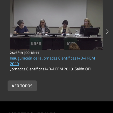
24/6/19 |
00:18:11
2
Inauguración de la Jornadas Científicas I+D+i FEM
C
2019
c
Jornadas Científicas I+D+i FEM 2019. Salón OEI
J
VER TODOS