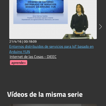
21/4/16 |
00:18:09
2
Entornos distribuidos de servicios para IoT basado en
E
Arduino YUN
O
Internet de las Cosas - DIEEC
J
aprende+
Vídeos de la misma serie