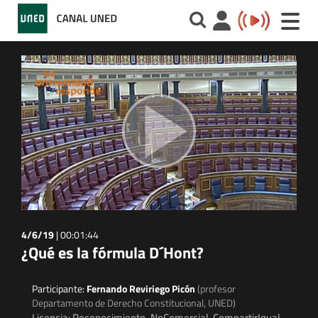
Toggle
naviga
4/6/19
|
00:01:44
¿Qué es la fórmula D´Hont?
Participante:
Fernando Reviriego Picón
(profesor
Departamento de Derecho Constitucional, UNED)
Licencia: Reconocimiento-NoComercial-CompartirIgual