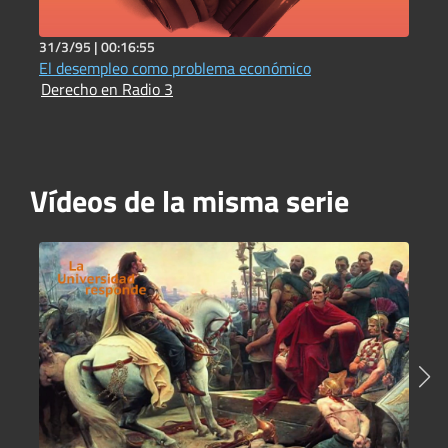
31/3/95 |
00:16:55
3
El desempleo como problema económico
L
Derecho en Radio 3
D
Vídeos de la misma serie