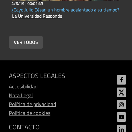
4/6/19 |
00:01:43
4
¿Cayo Julio César, un hombre adelantado a su tiempo?
¿
La Universidad Responde
u
L
VER TODOS
ASPECTOS LEGALES
Accesibilidad
Nota Legal
Política de privacidad
Política de cookies
CONTACTO