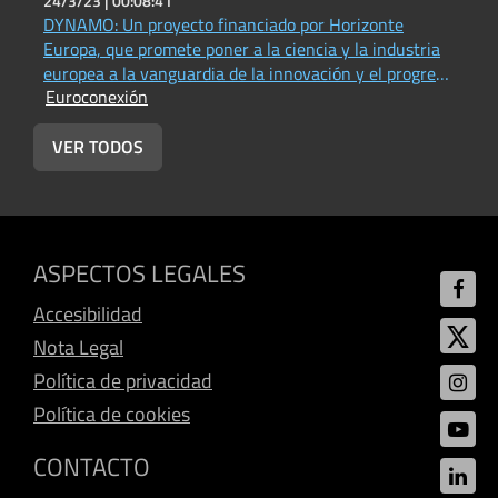
24/3/23 |
00:08:41
2
DYNAMO: Un proyecto financiado por Horizonte
P
Europa, que promete poner a la ciencia y la industria
(
E
europea a la vanguardia de la innovación y el progreso
Euroconexión
en materia de acústica física, fotónica e imágenes
(Universitat Jaume I - Vox UJI Radio))
VER TODOS
ASPECTOS LEGALES
Accesibilidad
Nota Legal
Política de privacidad
Política de cookies
CONTACTO