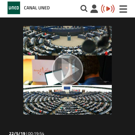
Toggle
naviga
22/5/19
|
00:19:54