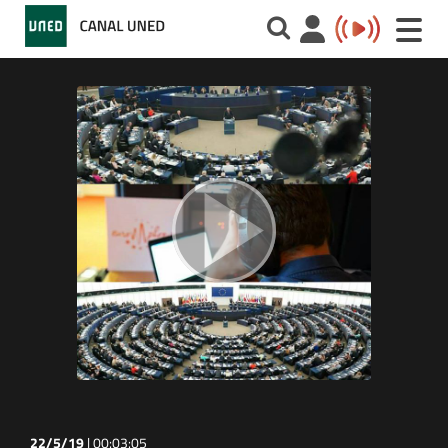
Toggle
naviga
22/5/19
|
00:03:05