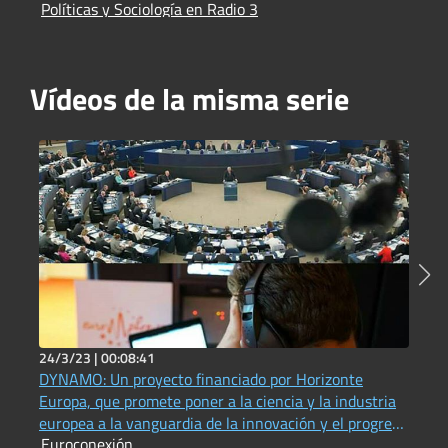
Políticas y Sociología en Radio 3
Vídeos de la misma serie
24/3/23 |
00:08:41
2
DYNAMO: Un proyecto financiado por Horizonte
P
Europa, que promete poner a la ciencia y la industria
(
E
europea a la vanguardia de la innovación y el progreso
Euroconexión
en materia de acústica física, fotónica e imágenes