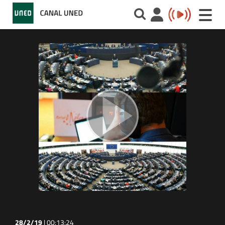
Toggle
naviga
28/2/19
|
00:13:24