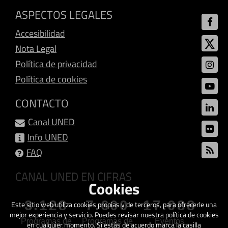
ASPECTOS LEGALES
Accesibilidad
Nota Legal
Política de privacidad
Política de cookies
CONTACTO
Canal UNED
Info UNED
FAQ
CANAL UNED EN CIFRAS
Cookies
3.128
7.600
17.088
Este sitio web utiliza cookies propias y de terceros, para ofrecerle una
mejor experiencia y servicio. Puedes revisar nuestra política de cookies
Programas de
Programas de
Eventos
en cualquier momento. Si estás de acuerdo marca la casilla