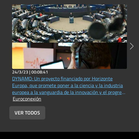
24/3/23 |
00:08:41
2
DYNAMO: Un proyecto financiado por Horizonte
P
Europa, que promete poner a la ciencia y la industria
(
E
europea a la vanguardia de la innovación y el progreso
Euroconexión
en materia de acústica física, fotónica e imágenes
(Universitat Jaume I - Vox UJI Radio))
VER TODOS