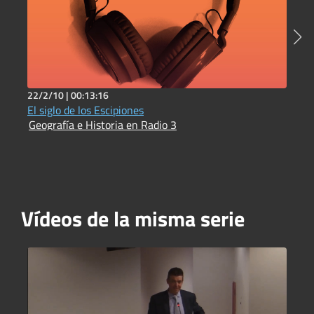
22/2/10 |
00:13:16
6
El siglo de los Escipiones
P
Geografía e Historia en Radio 3
I
Vídeos de la misma serie