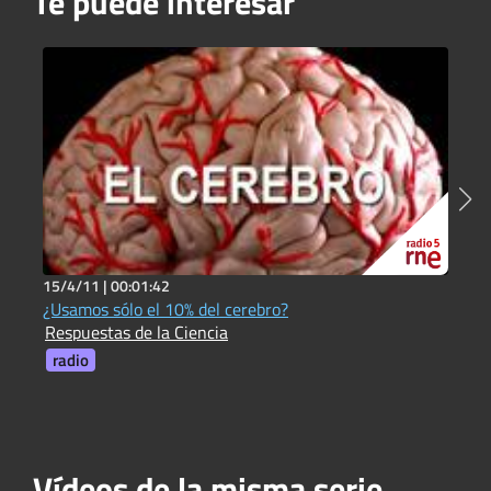
Te puede interesar
15/4/11 |
00:01:42
2
¿Usamos sólo el 10% del cerebro?
¿
Respuestas de la Ciencia
R
radio
Vídeos de la misma serie