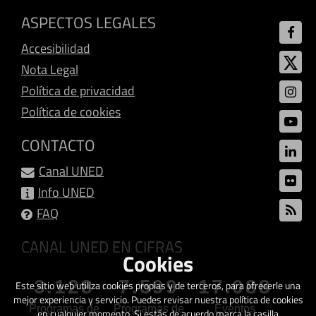
ASPECTOS LEGALES
Accesibilidad
Nota Legal
Política de privacidad
Política de cookies
CONTACTO
Canal UNED
Info UNED
FAQ
CANAL UNED EN CIFRAS
Cookies
3.128
7.599
17.088
Este sitio web utiliza cookies propias y de terceros, para ofrecerle una
mejor experiencia y servicio. Puedes revisar nuestra política de cookies
Programas de
Programas de
Eventos
en cualquier momento. Si estás de acuerdo marca la casilla