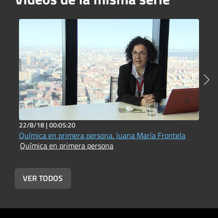
22/8/18 |
00:05:20
2
Química en primera persona. Juana María Frontela
Q
Química en primera persona
Q
VER TODOS