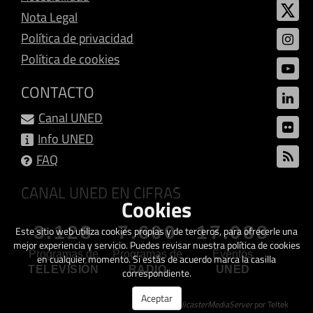
Nota Legal
Política de privacidad
Política de cookies
CONTACTO
Canal UNED
Info UNED
FAQ
CANAL UNED EN CIFRAS
Cookies
3.128
7.600
17.088
Este sitio web utiliza cookies propias y de terceros, para ofrecerle una
mejor experiencia y servicio. Puedes revisar nuestra política de cookies
Programas de
Programas de
Eventos
en cualquier momento. Si estás de acuerdo marca la casilla
TELEVISIÓN
RADIO
UNED
correspondiente.
Aceptar
Creado con
GalicasterMediaServer
por Teltek