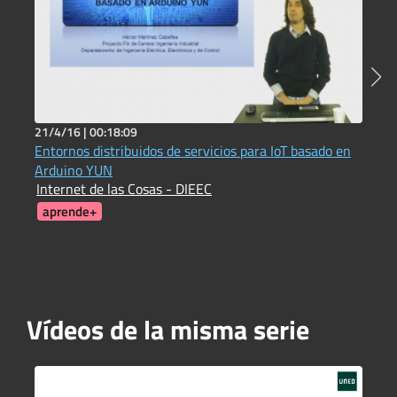
21/4/16 |
00:18:09
2
Entornos distribuidos de servicios para IoT basado en
E
Arduino YUN
O
Internet de las Cosas - DIEEC
J
aprende+
Vídeos de la misma serie