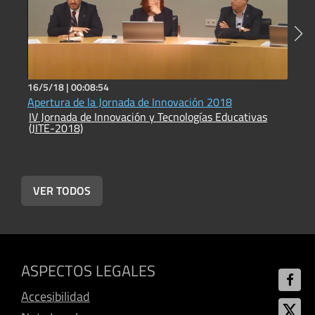
16/5/18 |
00:08:54
1
Apertura de la Jornada de Innovación 2018
E
IV Jornada de Innovación y Tecnologías Educativas
E
(JITE-2018)
I
(
VER TODOS
ASPECTOS LEGALES
Accesibilidad