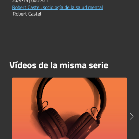
20/9/13 |
00:27:21
1
Robert Castel: sociología de la salud mental
O
Robert Castel
C
Vídeos de la misma serie