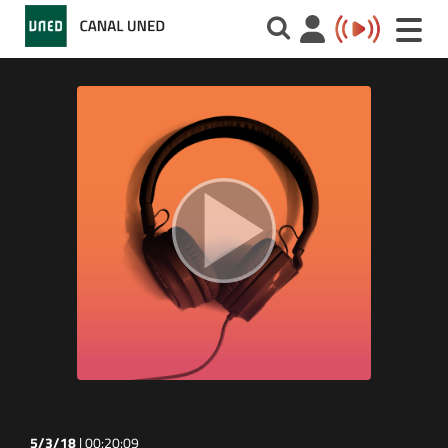
Toggle
naviga
5/3/18
|
00:20:09