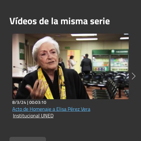
Vídeos de la misma serie
8/3/24 |
00:03:10
2
Acto de Homenaje a Elisa Pérez Vera
E
Institucional UNED
I