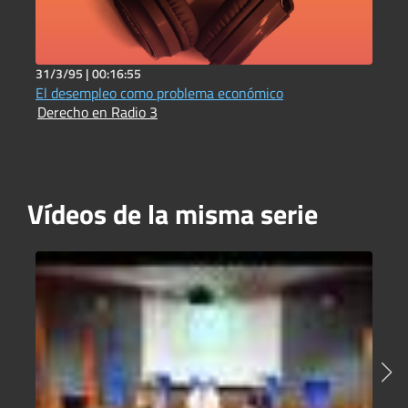
31/3/95 |
00:16:55
3
El desempleo como problema económico
L
Derecho en Radio 3
D
Vídeos de la misma serie