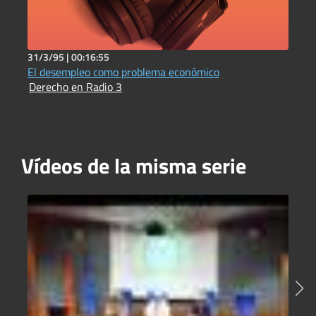
31/3/95 |
00:16:55
3
El desempleo como problema económico
L
Derecho en Radio 3
D
Vídeos de la misma serie