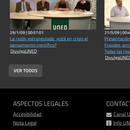
29/1/09 |
00:57:01
21/5/09 |
00:
La razón estrangulada: ¿está en crisis el
Presentación 
pensamiento científico?
Fraudes, erro
DivulgaUNED
Todas las re
DivulgaUNE
el mundo cien
VER TODOS
ASPECTOS LEGALES
CONTAC
Accesibilidad
Canal 
Nota Legal
Info U