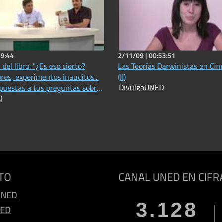
49:44
2/11/09 |
00:53:51
del libro: "¿Es eso cierto?
Las Teorías Darwinistas en Cine
res, experimentos inauditos...
(II)
DivulgaUNED
spuestas a tus preguntas sobre
D
tífico"
TO
CANAL UNED EN CIFR
UNED
3.128
NED