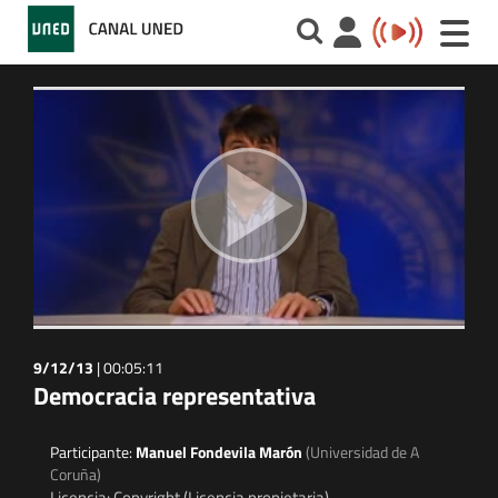
Toggle
naviga
9/12/13
|
00:05:11
Democracia representativa
Participante:
Manuel Fondevila Marón
(Universidad de A
Coruña)
Licencia: Copyright (Licencia propietaria)