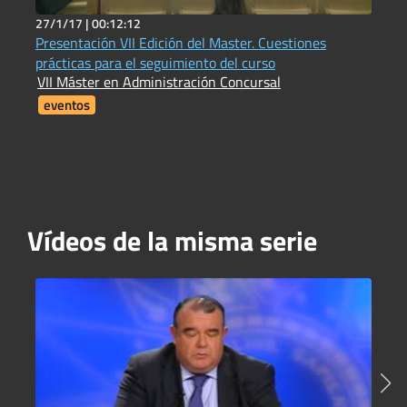
27/1/17 |
00:12:12
2
Presentación VII Edición del Master. Cuestiones
L
prácticas para el seguimiento del curso
f
VII Máster en Administración Concursal
V
eventos
Vídeos de la misma serie