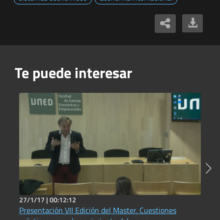
Te puede interesar
27/1/17 |
00:12:12
7
Presentación VII Edición del Master. Cuestiones
1