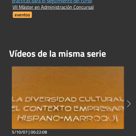
prácticas para el seguimiento del curso
I
VII Máster en Administración Concursal
i
F
eventos
Vídeos de la misma serie
5/10/07 |
00:22:08
3