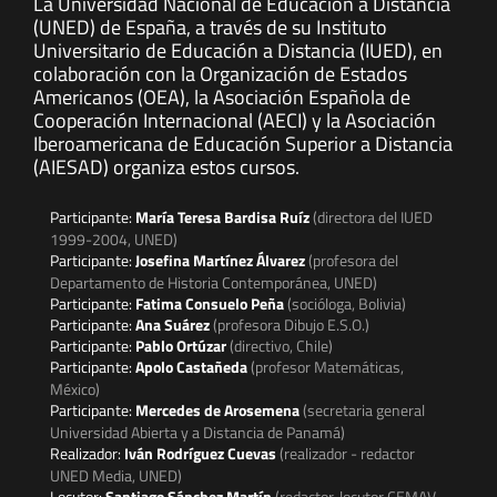
La Universidad Nacional de Educación a Distancia
(UNED) de España, a través de su Instituto
Universitario de Educación a Distancia (IUED), en
colaboración con la Organización de Estados
Americanos (OEA), la Asociación Española de
Cooperación Internacional (AECI) y la Asociación
Iberoamericana de Educación Superior a Distancia
(AIESAD) organiza estos cursos.
Participante:
María Teresa Bardisa Ruíz
(directora del IUED
1999-2004, UNED)
Participante:
Josefina Martínez Álvarez
(profesora del
Departamento de Historia Contemporánea, UNED)
Participante:
Fatima Consuelo Peña
(socióloga, Bolivia)
Participante:
Ana Suárez
(profesora Dibujo E.S.O.)
Participante:
Pablo Ortúzar
(directivo, Chile)
Participante:
Apolo Castañeda
(profesor Matemáticas,
México)
Participante:
Mercedes de Arosemena
(secretaria general
Universidad Abierta y a Distancia de Panamá)
Realizador:
Iván Rodríguez Cuevas
(realizador - redactor
UNED Media, UNED)
Locutor:
Santiago Sánchez Martín
(redactor-locutor CEMAV,