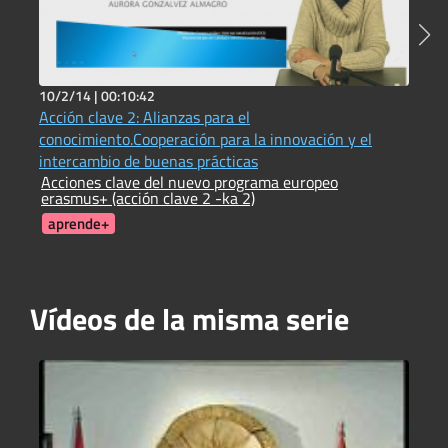
10/2/14 |
00:10:42
2
Acción clave 2: Alianzas para el
C
C
conocimiento.Cooperación para la innovación y el
intercambio de buenas prácticas
Acciones clave del nuevo programa europeo
erasmus+ (acción clave 2 -ka 2)
aprende+
Vídeos de la misma serie