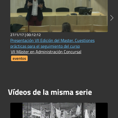
27/1/17 |
00:12:12
7
Presentación VII Edición del Master. Cuestiones
1
prácticas para el seguimiento del curso
I
VII Máster en Administración Concursal
i
F
eventos
Vídeos de la misma serie