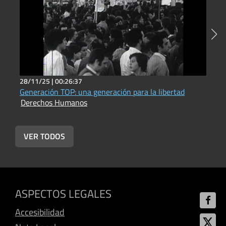
28/11/25 |
00:26:37
1
Generación TOP: una generación para la libertad
D
Derechos Humanos
D
VER TODOS
ASPECTOS LEGALES
Accesibilidad