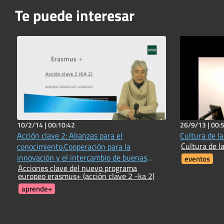
Te puede interesar
10/2/14 |
00:10:42
26/9/13 |
00:
Acción clave 2: Alianzas para el
Cultura de la
Cultura de la
conocimiento.Cooperación para la
innovación y el intercambio de buenas
eventos
Acciones clave del nuevo programa
prácticas
europeo erasmus+ (acción clave 2 -ka 2)
aprende+