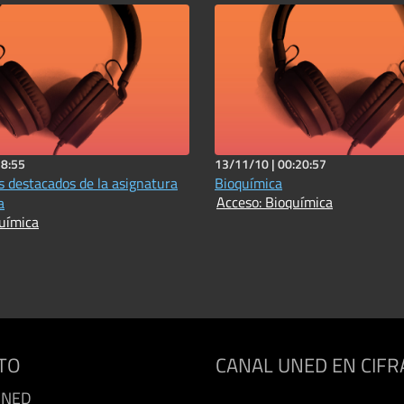
18:55
13/11/10 |
00:20:57
 destacados de la asignatura
Bioquímica
Acceso: Bioquímica
a
uímica
TO
CANAL UNED EN CIFR
UNED