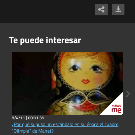
Te puede interesar
8/4/11 |
00:01:39
1
¿Por qué supuso un escándalo en su época el cuadro
¿
P
“Olimpia” de Manet?