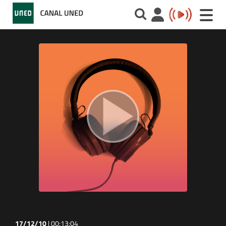
Toggle
naviga
17/12/10
|
00:13:04