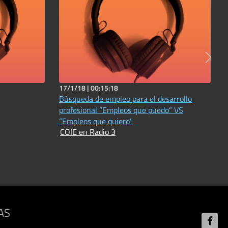
17/1/18 |
00:15:18
Búsqueda de empleo para el desarrollo
profesional “Empleos que puedo” VS
“Empleos que quiero"
COIE en Radio 3
AS