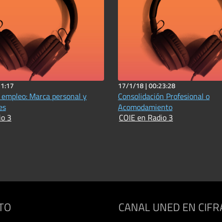
31:17
17/1/18 |
00:23:28
empleo: Marca personal y
Consolidación Profesional o
es
Acomodamiento
io 3
COIE en Radio 3
TO
CANAL UNED EN CIFR